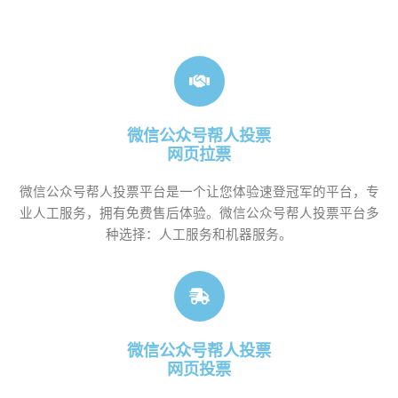
微信公众号帮人投票
网页拉票
微信公众号帮人投票平台是一个让您体验速登冠军的平台，专
业人工服务，拥有免费售后体验。微信公众号帮人投票平台多
种选择：人工服务和机器服务。
微信公众号帮人投票
网页投票