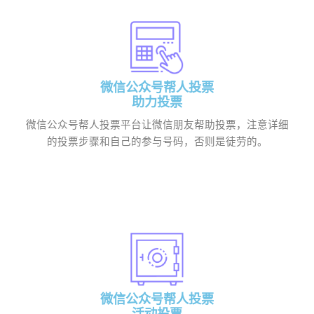
微信公众号帮人投票
助力投票
微信公众号帮人投票平台让微信朋友帮助投票，注意详细
的投票步骤和自己的参与号码，否则是徒劳的。
微信公众号帮人投票
活动投票