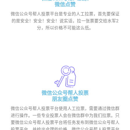
微信点赞
微信公众号帮人投票平台是专业的人工拉票，首先要保证
的是安全！安全！安全！说实话，拉一张票要交给水军2
分，所以价格不可能这么低。
微信公众号帮人投票
朋友圈点赞
微信公众号帮人投票平台使用人工拉票，需要通过微信群
进行操作。一些专业投票人会在微信群中为我们拉票。只
要微信公众号帮人投票平台将任务发布到微信公众号帮人
投票平台，并给出合理的价格，微信公众号帮人投票平台