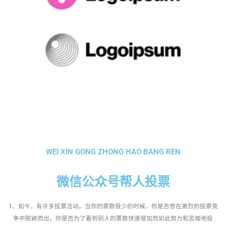
WEI XIN GONG ZHONG HAO BANG REN
微信公众号帮人投票
1、如今，有许多投票活动。当你的票数很少的时候，你是否想在激烈的投票竞
争中脱颖而出，你是否为了看到别人的票数快速增加而如此努力和苦恼地投