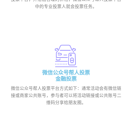
中的专业投票人就会投票任务。
微信公众号帮人投票
金融投票
微信公众号帮人投票平台方式如下：通常活动会有微信链
接或商家公共账号，参与者可以将活动链接或公共账号二
维码分享给朋友圈。