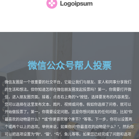
微信公众号帮人投票
微信友圈是一个很重要的社交平台，它能让我们与朋友、家人和同事分享我们
的生活和想法。但你知道怎样在微信朋友圈发起投票吗？第一，你需要打开微
信，进入朋友圈页面。接着，点击右上角的“+”按钮，选择要发布的内容类型。
您可以选择在这里发布文本、图片、视频或问卷。假如你选择了问卷，就可以
开始做投票了。第一，你需要设定问题。这是你想问朋友的任何问题，比如“你
最喜欢的动物是什么？””或“你更喜欢哪个季节？”等等。下一步，你可以设置两
个或两个以上的选项。举例来说，如果你问“你最喜欢的动物是什么？”，然后你
可以把选项设置为“狗”、“猫”、“鸟”、鱼儿等等。如果您已经完成了问题和选项