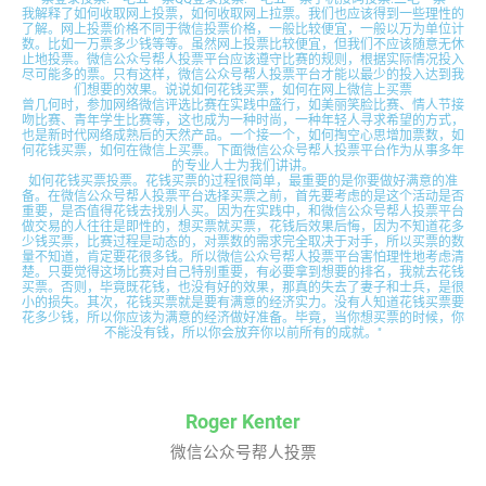
我解释了如何收取网上投票，如何收取网上拉票。我们也应该得到一些理性的
了解。网上投票价格不同于微信投票价格，一般比较便宜，一般以万为单位计
数。比如一万票多少钱等等。虽然网上投票比较便宜，但我们不应该随意无休
止地投票。微信公众号帮人投票平台应该遵守比赛的规则，根据实际情况投入
尽可能多的票。只有这样，微信公众号帮人投票平台才能以最少的投入达到我
们想要的效果。说说如何花钱买票，如何在网上微信上买票
曾几何时，参加网络微信评选比赛在实践中盛行，如美丽笑脸比赛、情人节接
吻比赛、青年学生比赛等，这也成为一种时尚，一种年轻人寻求希望的方式，
也是新时代网络成熟后的天然产品。一个接一个，如何掏空心思增加票数，如
何花钱买票，如何在微信上买票。下面微信公众号帮人投票平台作为从事多年
的专业人士为我们讲讲。
如何花钱买票投票。花钱买票的过程很简单，最重要的是你要做好满意的准
备。在微信公众号帮人投票平台选择买票之前，首先要考虑的是这个活动是否
重要，是否值得花钱去找别人买。因为在实践中，和微信公众号帮人投票平台
做交易的人往往是即性的，想买票就买票，花钱后效果后悔，因为不知道花多
少钱买票，比赛过程是动态的，对票数的需求完全取决于对手，所以买票的数
量不知道，肯定要花很多钱。所以微信公众号帮人投票平台害怕理性地考虑清
楚。只要觉得这场比赛对自己特别重要，有必要拿到想要的排名，我就去花钱
买票。否则，毕竟既花钱，也没有好的效果，那真的失去了妻子和士兵，是很
小的损失。其次，花钱买票就是要有满意的经济实力。没有人知道花钱买票要
花多少钱，所以你应该为满意的经济做好准备。毕竟，当你想买票的时候，你
不能没有钱，所以你会放弃你以前所有的成就。"
Roger Kenter
微信公众号帮人投票